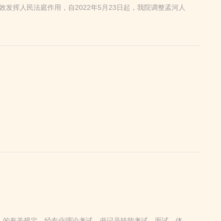
挥人民法庭作用，自2022年5月23日起，我院调整孟河人
告》的有关规定，经专业理论考试、书记员技能考试、面试、体