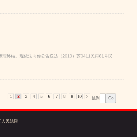
结。现依法向你公告送达（2019）苏0411民再81号民
1
2
3
4
5
6
7
8
9
10
>
跳到
发区人民法院