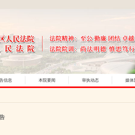
告信息
本院要闻
审执动态
媒体
告