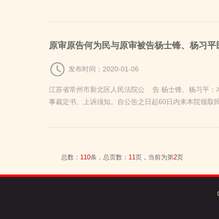
（高新区）人民
原审原告何为民与原审被告杨士锋、杨习平
发布时间：2020-01-06
江苏省常州市新北区人民法院公 告 杨士锋、杨习平：本
事裁定书、上诉须知。自公告之日起60日内来本院领取
总数：
110
条，总页数：
11
页，当前为第
2
页