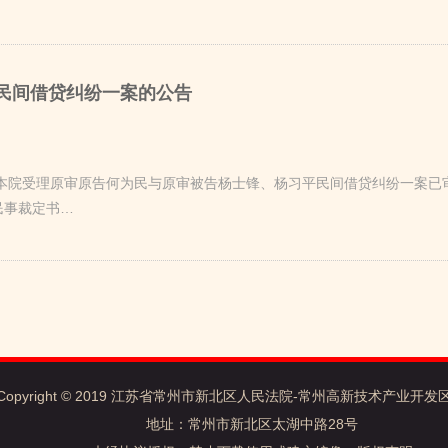
民间借贷纠纷一案的公告
院受理原审原告何为民与原审被告杨士锋、杨习平民间借贷纠纷一案已审理终
民事裁定书…
Copyright © 2019 江苏省常州市新北区人民法院-常州高新技术产业开
地址：常州市新北区太湖中路28号